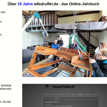
Über
16 Jahre
wilsdruffer.de - das Online-Jahrbuch
s der
en
n,
 beliebte
fehlender
n, da der