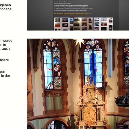
eigenen
bt dabei
er wurde
n in
g, auch
unsere
gen
 in der