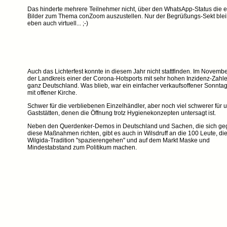
Das hinderte mehrere Teilnehmer nicht, über den WhatsApp-Status die 
Bilder zum Thema conZoom auszustellen. Nur der Begrüßungs-Sekt blei
eben auch virtuell... ;-)
Auch das Lichterfest konnte in diesem Jahr nicht stattfinden. Im Novemb
der Landkreis einer der Corona-Hotsports mit sehr hohen Inzidenz-Zahle
ganz Deutschland. Was blieb, war ein einfacher verkaufsoffener Sonnta
mit offener Kirche.
Schwer für die verbliebenen Einzelhändler, aber noch viel schwerer für 
Gaststätten, denen die Öffnung trotz Hygienekonzepten untersagt ist.
Neben den Querdenker-Demos in Deutschland und Sachen, die sich ge
diese Maßnahmen richten, gibt es auch in Wilsdruff an die 100 Leute, die
Wilgida-Tradition "spazierengehen" und auf dem Markt Maske und
Mindestabstand zum Politikum machen.