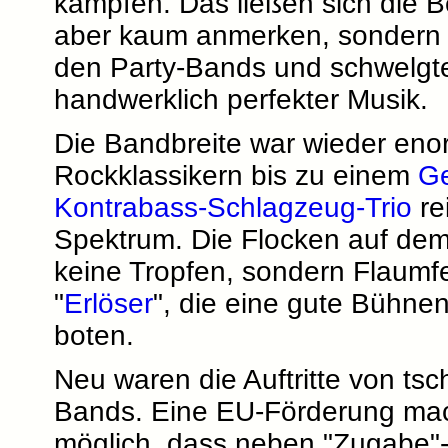
kämpfen. Das ließen sich die 
aber kaum anmerken, sondern f
den Party-Bands und schwelgt
handwerklich perfekter Musik.
Die Bandbreite war wieder eno
Rockklassikern bis zu einem
Ge
Kontrabass-Schlagzeug-Trio
re
Spektrum. Die Flocken auf dem 
keine Tropfen, sondern Flaumf
"
Erlöser
", die eine gute Bühn
boten.
Neu waren die Auftritte von ts
Bands. Eine EU-Förderung ma
möglich, dass neben "Zugabe"