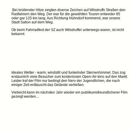
.Bei brüllender Hitze zeigten diverse Zeichen auf Wilsdruffs Straßen den
Radfahrern den Weg. Der war für die gewählten Touren entweder 85
oder gar 125 km lang. Aus Richtung Hühndorf kommend, war unsere
Stadt Sation auf dem Weg.
Ob beim Fahrradfest der SZ auch Wilsdruffer unterwegs waren, ist nicht
bekannt.
Ideales Wetter - warm, windstill und funkelnder Sternenhimmel. Das zog
erstaunlich viele Besucher zum kostenlosen Open-Air-kino auf den Markt.
Leider traf der Film nur bedingt den Nerv der Jugendlichen, die nach
einiger Zeit enttäuscht das Gelände verließen.
Vielleicht kann im nächsten Jahr wieder ein publikumsfreundlicherer Film
gezeigt werden...