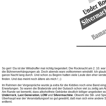
So geil ! Da ist der Wilsdruffer mal richtig begeistert. Die Rocknacht am 2. 10.
die Bühnenverhängungen ab. Doch abends wars vollkommen windstill. Ich glaubte 
ganze Nacht lang durch. Und schon zu Beginn hatten viele Leute den eher ver
finden. Und das meint noch ältere als mich ! ;-)
Im Rahmen der Vorgespräche wurde ja extra für die Kiddies noch eine Band eingela
Erwartungen. So waren die Bratwürste und der Gulasch schon viel zu zeitig am A
Am Rande sei bemerkt, dass alkoholfreie Getränke deutlich billiger angeboten w
Underrock
,
Last
Generation
,
LOW
und
Silvermachine
. Obwohl die Stil- und S
Überhaupt war der Veranstaltungsort so gut gewählt, daß man sich eine andere 
entfernt.