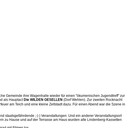
ische Gemeinde ihre Wagenhalle wieder für einen "ökumenischen Jugendtreff" zur
d als Hauptact
Die WILDEN GESELLEN
(Dorf Wehlen). Zur zweiten Rocknacht
feuer am Teich und eine kleine Zeltstadt dazu. Für einen Abend war die Szene in
nd staatsgefährdende ;-) ) Veranstaltungen. Und ein anderer Veranstaltungsort
Eltern zu Hause und auf der Terrasse am Haus wurden alte Lindenberg-Kassetten
rad mit Filmen los...