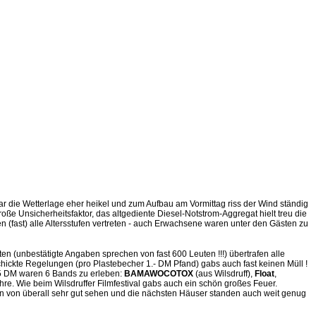
war die Wetterlage eher heikel und zum Aufbau am Vormittag riss der Wind ständig
e Unsicherheitsfaktor, das altgediente Diesel-Notstrom-Aggregat hielt treu die
(fast) alle Altersstufen vertreten - auch Erwachsene waren unter den Gästen zu
en (unbestätigte Angaben sprechen von fast 600 Leuten !!!) übertrafen alle
chickte Regelungen (pro Plastebecher 1.- DM Pfand) gabs auch fast keinen Müll !
r 5 DM waren 6 Bands zu erleben:
BAMAWOCOTOX
(aus Wilsdruff),
Float
,
e. Wie beim Wilsdruffer Filmfestival gabs auch ein schön großes Feuer.
an von überall sehr gut sehen und die nächsten Häuser standen auch weit genug