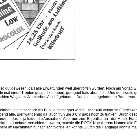
 war so gut gewesen, daß alle Erwartungen weit übertroffen wurden. Noch am Vortag 
mal einen Tropfen gespürt zu haben, geregnet hats aber nicht. Und der zweite groß
steckten Weg zum
Nackschen Arsch" gefunden. Durch die eingeladenen Bands waren 
"
den, die tatsächlich als Publikumsmagnet wirkte. Über 400 verkaufte Eintrittskart
bend alle. Bier war genug da, auch früh um 3 Uhr gabs noch zu trinken. Durch ges
urden - das ist ja leider die Ausnahme. Aber nun zum Eigentlichen - der Musik: Fü
pielarten durchaus verschieden waren, machte die ROCK-Nacht ihrem Namen alle Ehr
Stelle im Nachhinein nur schlecht vorstellen konnte. Durch die Hanglage konnte m