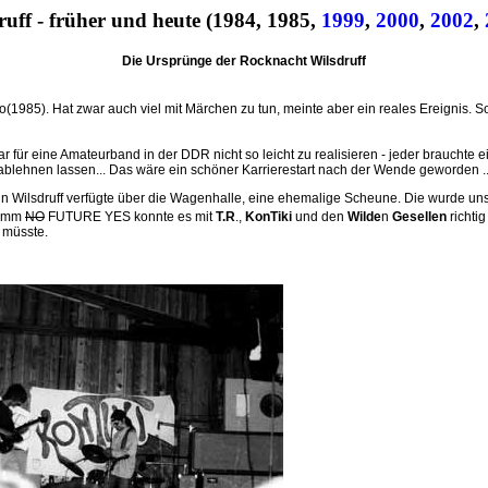
uff - früher und heute (1984, 1985,
1999
,
2000
,
2002
,
Die Ursprünge der Rocknacht Wilsdruff
(1985). Hat zwar auch viel mit Märchen zu tun, meinte aber ein reales Ereignis. S
war für eine Amateurband in der DDR nicht so leicht zu realisieren - jeder brauchte
ablehnen lassen... Das wäre ein schöner Karrierestart nach der Wende geworden ..
 in Wilsdruff verfügte über die Wagenhalle, eine ehemalige Scheune. Die wurde uns
ramm
NO
FUTURE YES konnte es mit
T.R
.,
KonTiki
und den
Wilde
n
Gesellen
richti
 müsste.