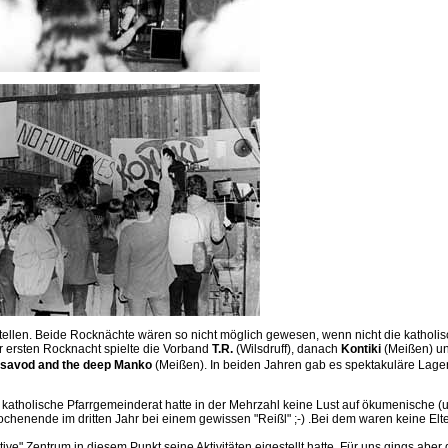
stellen. Beide Rocknächte wären so nicht möglich gewesen, wenn nicht die kathol
r ersten Rocknacht spielte die Vorband
T.R.
(Wilsdruff), danach
Kontiki
(Meißen) un
 savod and the deep Manko
(Meißen). In beiden Jahren gab es spektakuläre Lager
 katholische Pfarrgemeinderat hatte in der Mehrzahl keine Lust auf ökumenische (u
-Wochenende im dritten Jahr bei einem gewissen "Reißl" ;-) .Bei dem waren keine 
tive" Zentrum in diesem Punkt seine Aktivitäten eigestellt hatte. Für uns gings aber g