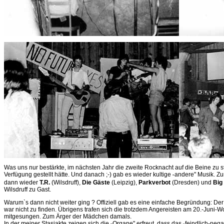
Was uns nur bestärkte, im nächsten Jahr die zweite Rocknacht auf die Beine zu 
Verfügung gestellt hätte. Und danach ;-) gab es wieder kultige
andere" Musik. Zu
"
dann wieder
T.R.
(Wilsdruff),
Die Gäste
(Leipzig),
Parkverbot
(Dresden) und
Big
Wilsdruff zu Gast.
Warum`s dann nicht weiter ging ? Offiziell gab es eine einfache Begründung: Der
war nicht zu finden. Übrigens trafen sich die trotzdem Angereisten am 20.-Juni
mitgesungen. Zum Ärger der Mädchen damals.
In der meiner Stasiakte zeigen sich die
Organe" erfreut, dass das
feindlich-nega