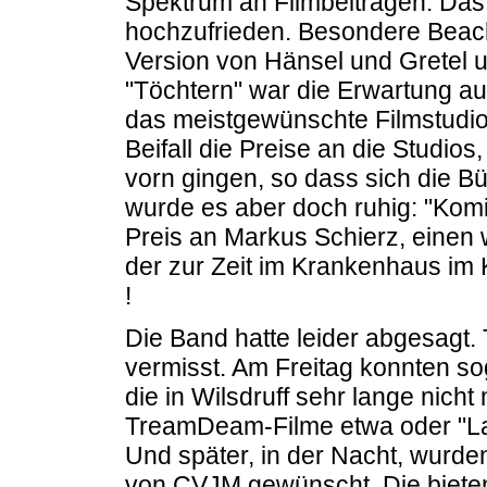
Spektrum an Filmbeiträgen. Das 
hochzufrieden. Besondere Beacht
Version von Hänsel und Gretel un
"Töchtern" war die Erwartung au
das meistgewünschte Filmstudio 
Beifall die Preise an die Studios,
vorn gingen, so dass sich die Bü
wurde es aber doch ruhig: "Kom
Preis an Markus Schierz, einen 
der zur Zeit im Krankenhaus im 
!
Die Band hatte leider abgesagt.
vermisst. Am Freitag konnten so
die in Wilsdruff sehr lange nich
TreamDeam-Filme etwa oder "La
Und später, in der Nacht, wurde
von CVJM gewünscht. Die bieten