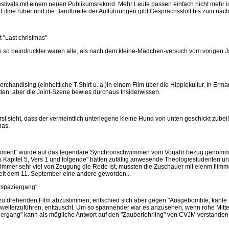
estivals mit einem neuen Publikumsrekord. Mehr Leute passen einfach nicht mehr 
 Filme rüber und die Bandbreite der Aufführungen gibt Gesprächsstoff bis zum näch
 "
Last christmas
"
m so beindruckter waren alle, als nach dem kleine-Mädchen-versuch vom vorigen Ja
chandising (einheitliche T-Shirt u. a.)in einem Film über die Hippiekultur. In Er
en, aber die Joint-Szene bewies durchaus Insiderwissen.
rst sieht, dass der vermeintlich unterlegene kleine Hund von unten geschickt zubei
pas.
periment" wurde auf das legendäre Synchronschwimmen vom Vorjahr bezug genommen
Kapitel 5, Vers 1 und folgende" hätten zufällig anwesende Theologiestudenten unt
mer sehr viel von Zeugung die Rede ist, mussten die Zuschauer mit eienm flimme
st seit dem 11. September eine andere geworden...
rspaziergang
"
n zu drehenden Film abzustimmen, entschied sich aber gegen "Ausgebombte, kahle F
eiterzuführen, enttäuscht. Um so spannender war es anzusehen, wenn rohe Mittela
ziergang" kann als mögliche Antwort auf den "Zauberlehrling" von CVJM verstand