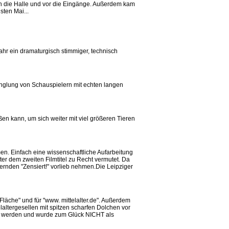
in die Halle und vor die Eingänge. Außerdem kam
sten Mai...
hr ein dramaturgisch stimmiger, technisch
manglung von Schauspielern mit echten langen
ßen kann, um sich weiter mit viel größeren Tieren
. Einfach eine wissenschaftliche Aufarbeitung
er dem zweiten Filmtitel zu Recht vermutet. Da
rnden "Zensiert!" vorlieb nehmen.Die Leipziger
läche" und für "www. mittelalter.de". Außerdem
ltergesellen mit spitzen scharfen Dolchen vor
en werden und wurde zum Glück NICHT als