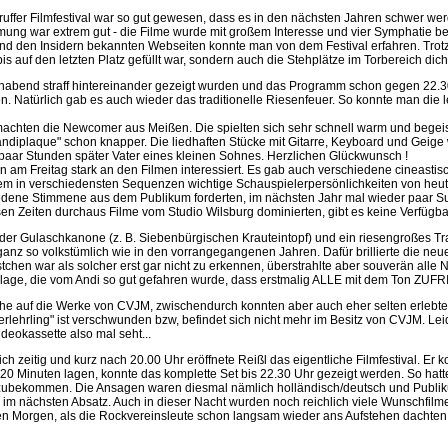
ruffer Filmfestival war so gut gewesen, dass es in den nächsten Jahren schwer wer
mmung war extrem gut - die Filme wurde mit großem Interesse und vier Symphatie be
 den Insidern bekannten Webseiten konnte man von dem Festival erfahren. Tro
 auf den letzten Platz gefüllt war, sondern auch die Stehplätze im Torbereich dic
nabend straff hintereinander gezeigt wurden und das Programm schon gegen 22.30 
n. Natürlich gab es auch wieder das traditionelle Riesenfeuer. So konnte man di
machten die Newcomer aus Meißen. Die spielten sich sehr schnell warm und begei
andiplaque" schon knapper. Die liedhaften Stücke mit Gitarre, Keyboard und Geig
aar Stunden später Vater eines kleinen Sohnes. Herzlichen Glückwunsch !
n am Freitag stark an den Filmen interessiert. Es gab auch verschiedene cineasti
em in verschiedensten Sequenzen wichtige Schauspielerpersönlichkeiten von heute a
edene Stimmene aus dem Publikum forderten, im nächsten Jahr mal wieder paar S
sen Zeiten durchaus Filme vom Studio Wilsburg dominierten, gibt es keine Verfügb
r Gulaschkanone (z. B. Siebenbürgischen Krauteintopf) und ein riesengroßes Trad
 ganz so volkstümlich wie in den vorrangegangenen Jahren. Dafür brillierte die neu
chen war als solcher erst gar nicht zu erkennen, überstrahlte aber souverän alle
ge, die vom Andi so gut gefahren wurde, dass erstmalig ALLE mit dem Ton ZUFRIED
he auf die Werke von CVJM, zwischendurch konnten aber auch eher selten erlebte F
rlehrling" ist verschwunden bzw, befindet sich nicht mehr im Besitz von CVJM. Le
deokassette also mal seht...
 zeitig und kurz nach 20.00 Uhr eröffnete Reißl das eigentliche Filmfestival. Er k
r 20 Minuten lagen, konnte das komplette Set bis 22.30 Uhr gezeigt werden. So ha
itzubekommen. Die Ansagen waren diesmal nämlich holländisch/deutsch und Publik
 im nächsten Absatz. Auch in dieser Nacht wurden noch reichlich viele Wunschfilm
n Morgen, als die Rockvereinsleute schon langsam wieder ans Aufstehen dachten 