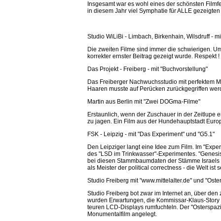
Insgesamt war es wohl eines der schönsten Filmf
in diesem Jahr viel Symphatie für ALLE gezeigten
Studio WiLiBi
- Limbach, Birkenhain, Wilsdruff - mit
Die zweiten Filme sind immer die schwierigen. U
korrekter ernster Beitrag gezeigt wurde. Respekt !
Das Projekt
- Freiberg - mit "
Buchvorstellung
"
Das Freiberger Nachwuchsstudio mit perfektem Mer
Haaren musste auf Perücken zurückgegriffen werd
Martin aus Berlin
mit "
Zwei DOGma-Filme
"
Erstaunlich, wenn der Zuschauer in der Zeitlupe e
zu jagen. Ein Film aus der Hundehauptstadt Euro
FSK
- Leipzig - mit "
Das Experiment
" und "
G5.1
"
Den Leipziger langt eine Idee zum Film. Im "Ex
des "LSD im Trinkwasser"-Experimentes. "Genesis 
bei diesen Stammbaumdaten der Stämme Israels im
als Meister der political correctness - die Welt i
Studio Freiberg
mit "
www.mittelalter.de
" und "
Oste
Studio Freiberg bot zwar im Internet an, über de
wurden Erwartungen, die Kommissar-Klaus-Story w
teuren LCD-Displays rumfuchteln. Der "Osterspa
Monumentalfilm angelegt.