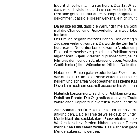
Eigentlich sollte man nun aufhören. Das 18. Wilsd
dass wirklich viele Leute da waren. Auch die Sti
Reklame gemacht. Nur durch Mundpropaganda und
gekommen, dass die Riesenwerkshalle nicht nur bis
Da passte es gut, dass die Wertungsfilme am Son
mal die Chance, eine Preisverleihung mitzuerlebe
trocknen.
Der Freitag begann mit zwei Bands. Den Anfang 
Zugaben verlangt wurden. Da wurde die Zeit für "
hörenswert. Nebenbei bemerkt wurde Morton ein p
Erstaunlicherweise zeigte sich das Publikum scho
legendären Super8-Streifen "Episodenfilm", bei d
Film aus dem vorigen Jahrtausend eben. Verschi
Gedächtnis (!) ihre Wünsche aufzählen. Da in die
Neben den Filmen gabs wieder lecker Essen aus de
Wilsdruff ein T€uro - die Preise waren nicht mehr
hellem und scharfen Videobeamer. das kleine Käst
Dazu kam noch ein speziell ausgesuchte Audioanla
Natürlich konzentrierten sich die Publikumswünsc
Detail am Rande: Die Originalkassette vom "Zaube
zahlreichen Kopien zurückgreifen. Wenn ihr die Vi
Zum Sonnabend füllte sich der Raum schon ziemlich
ankündigen. Da die Filme teilweise deutlich unte
Möglichkeit, die spektakuläre Preisverleihung m
Walfamilie sehr zufrieden. Näheres zu den Filmen
mehr einen Film sehen wollte. Das war dann gege
Menge aufgeräumt werden.