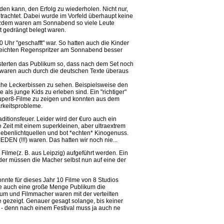
den kann, den Erfolg zu wiederholen. Nicht nur,
trachtet. Dabei wurde im Vorfeld überhaupt keine
tzdem waren am Sonnabend so viele Leute
ht gedrängt belegt waren.
Uhr "geschafft" war. So hatten auch die Kinder
e leichten Regenspritzer am Sonnabend besser
sterten das Publikum so, dass nach dem Set noch
e waren auch durch die deutschen Texte überaus
sche Leckerbissen zu sehen. Beispielsweise den
ls junge Kids zu erleben sind. Ein "richtiger"
uper8-Filme zu zeigen und konnten aus dem
arkeitsprobleme.
itionsfeuer. Leider wird der €uro auch ein
e Zeit mit einem superkleinen, aber ultraextrem
 Nebenlichtquellen und bot *echten* Kinogenuss.
EN (!!!) waren. Das hatten wir noch nie...
ilme(z. B. aus Leipzig) aufgeführt werden. Ein
ider müssen die Macher selbst nun auf eine der
onnte für dieses Jahr 10 Filme von 8 Studios
tte auch eine große Menge Publikum die
um und Filmmacher waren mit der verteilten
e gezeigt. Genauer gesagt solange, bis keiner
- denn nach einem Festival muss ja auch ne