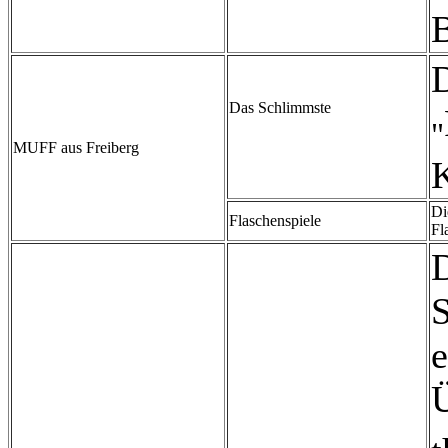
B
D
Das Schlimmste
"
MUFF aus Freiberg
Di
Flaschenspiele
Fl
D
S
e