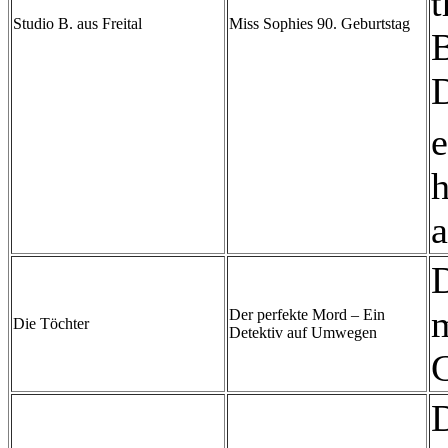
t
Studio B. aus Freital
Miss Sophies 90. Geburtstag
B
e
h
a
D
m
Der perfekte Mord – Ein
Die Töchter
Detektiv auf Umwegen
G