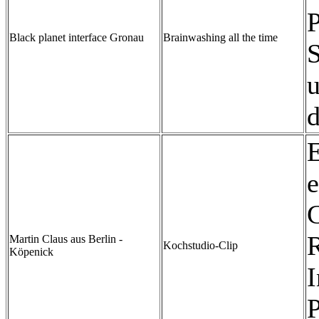
Black planet interface Gronau
Brainwashing all the time
d
E
e
R
Martin Claus aus Berlin -
Kochstudio-Clip
Köpenick
I
P