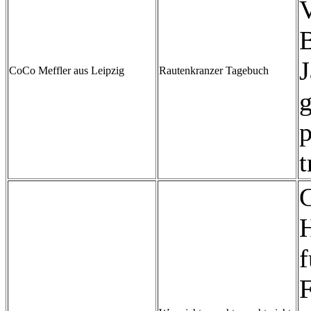
B
J
CoCo Meffler aus Leipzig
Rautenkranzer Tagebuch
g
p
t
G
H
f
F