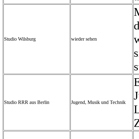
M
d
w
Studio Wilsburg
wieder sehen
s
s
E
J
Studio RRR aus Berlin
Jugend, Musik und Technik
L
Z