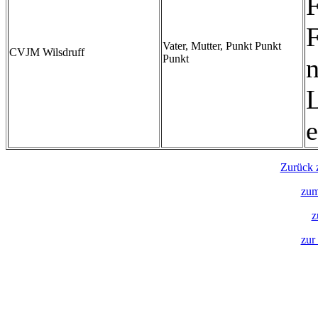
F
F
Vater, Mutter, Punkt Punkt
CVJM Wilsdruff
Punkt
n
L
e
Zurück z
zum
z
zur 