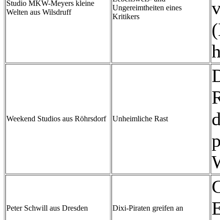
v
Studio MKW-Meyers kleine
Ungereimtheiten eines
Welten aus Wilsdruff
Kritikers
(
h
D
d
Weekend Studios aus Röhrsdorf
Unheimliche Rast
p
W
G
E
Peter Schwill aus Dresden
Dixi-Piraten greifen an