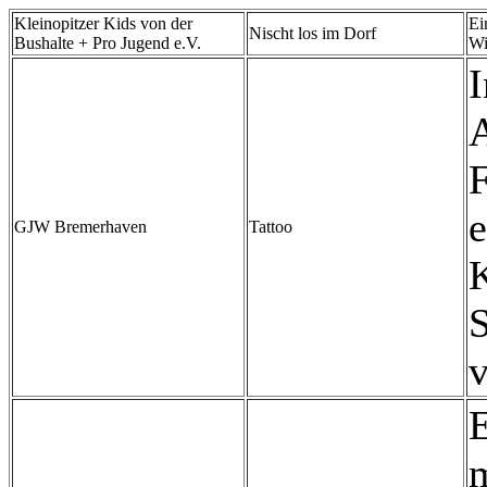
Kleinopitzer Kids von der
Ei
Nischt los im Dorf
Bushalte + Pro Jugend e.V.
Wi
I
A
F
e
GJW Bremerhaven
Tattoo
K
v
E
m