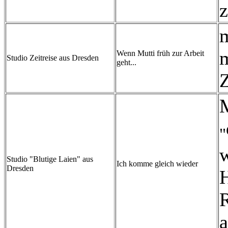
z
m
m
Wenn Mutti früh zur Arbeit
Studio Zeitreise aus Dresden
geht...
Z
M
"
Studio "Blutige Laien" aus
Ich komme gleich wieder
Dresden
H
R
a