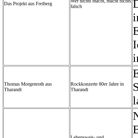
D
Wer nichts macht, macht nichts
Das Projekt aus Freiberg
falsch
i
E
I
i
S
Thomas Morgenroth aus
Rockkonzerte 80er Jahre in
Tharandt
Tharandt
l
N
B
Lebensweis- und