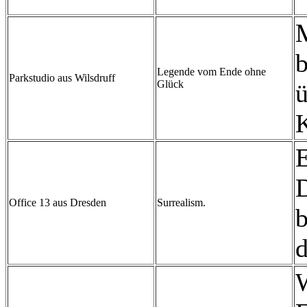
M
Legende vom Ende ohne
Parkstudio aus Wilsdruff
Glück
ü
K
E
Office 13 aus Dresden
Surrealism.
b
d
W