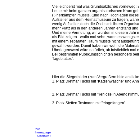
Vielleicht erst mal was Grundsätzliches vorneweg:
Leute mir beim ganzen organisatorischen Kram geho
(!) herkämpfen musste. (und nach Hochladen dieser
Aufsteller aus dem Heimatmuseum zu tragen, währen
wenig Aufsteller, doch die Ossi`s mit ihrem Organis
mehr Platz als in den anderen Jahren entstand und 
Und meine Vermutung, wir würden in diesem Jahr mit 
als Bild zeigen - wolln mal sehn, wann es wenigste
mit einem separaten Raum musste nicht ausgeführt
gewählt werden. Damit haben wir wohl die Materials
Überlegenswert wäre natürlich, ob tatsächlich mal
Bei bestimmten Publikumsschichten besonders belieb
Tageblattes".
Hier die Siegerbilder (zum Vergrößern bitte anklicken
1. Platz Dietmar Fuchs mit "Katzenwäsche" und Anne
2. Platz Dietmar Fuchs mit "Yenidze in Abendstimm
3. Platz Steffen Tostmann mit "eingefangen"
zur
homepage
- Übersicht