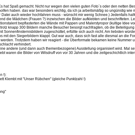
 Es hat Spaß gemacht. Nicht nur wegen den vielen guten Foto`s oder den netten B
lfen haben. das war besonders wichtig, da ich ja arbeitsmäßig so ungünstig wie
 Datei auch wieder hochfahren muss - wünscht mir wenig Schnee.) Jedenfalls hal
d die Mädchen (Frauen ?) inzwischen die Bilder aufklebten und beschrifteten. Le
ationstalent bepflasterten die Wände mit Pappen und Malerstyropor (kultige Idee von
trotz knapp 300 Bildern manche Besucher besorgt nachfragten, ob die Beteiligung n
Sonnenfinsternisbildern zugeschüttet, erfüllte sich auch nicht. Am liebsten würde i
ns mit den Siegerbildern klappt. Gut war auch, dass sich fast alle diesmal an die
 werden. Trotzdem haben wir reagiert - die Überformate bekamen keine Nummer u
chlacht verhindert.
 eine andere (und dann auch themenbezogene) Ausstellung organisiert wird. Mal se
t waren die Bilder von Wilsdruff von vor 30 Jahren und die zeitgeschichtlich inte
 !):
tt Klembt mit "Unser Rübchen" (gleiche Punktzahl !)
ung"