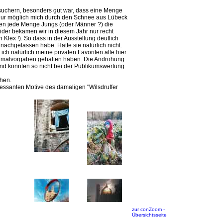
esuchern, besonders gut war, dass eine Menge
 nur möglich mich durch den Schnee aus Lübeck
fen jede Menge Jungs (oder Männer ?) die
ider bekamen wir in diesem Jahr nur recht
 Klex !). So dass in der Ausstellung deutlich
achgelassen habe. Hatte sie natürlich nicht.
ch natürlich meine privaten Favoriten alle hier
 Formatvorgaben gehalten haben. Die Androhung
nd konnten so nicht bei der Publikumswertung
hen.
ressanten Motive des damaligen "Wilsdruffer
zur conZoom -
Übersichtsseite