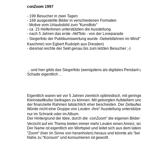
conZoom 1997
- 199 Besucher in zwei Tagen
- 168 ausgestellte Bilder in verschiedenen Formaten
- Motive vom Urlaubsbild zum "Kunstfoto"
- ca. 15 HelferInnen unterstützten die Ausstellung
- nach 5 Jahren das erste
Akt"foto - von der Loveparade
"
- Siegerfoto der Publikumswertung wurde
Gebetsfahnen im Wind" 
"
Kaschmir) von Egbert Rudolph aus Dresden)
- diesmal reichte der Sekt genau bis zum letzten Besucher ;-)
... und hier gibts das Siegerfoto (wenigstens als digitales Pendan
Schade eigentlich ...
Eigentlich waren wir vor 5 Jahren ziemlich optimistisch, mit gerin
Kleinstadtkultur beitragen zu können. Mit geborgten Aufstellern u
der finanzielle Rahmen tatsächlich eher bescheiden. Der Zeitaufw
Würde nicht eine Gruppe von Leuten
ihre" Ausstellung unterstütze
"
nur im Schrank oder im Album.
Der Hintergrund der Idee, durch die
conZoom" die eigenen Bilde
"
Verzicht auf ein Thema bieten immer mehr Leuten einen Anreiz, sic
Der Name ist eigentlich ein Wortspiel und leitet sich aus dem late
"Zoom" (hier im Sinne von heranholen) heraus und könnte als "bei 
Nähe zu "Konsum" und konsumieren ist gewollt.