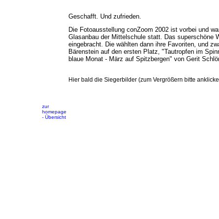
Geschafft. Und zufrieden.
Die Fotoausstellung conZoom 2002 ist vorbei und war
Glasanbau der Mittelschule statt. Das superschöne
eingebracht. Die wählten dann ihre Favoriten, und z
Bärenstein auf den ersten Platz, "Tautropfen im Spi
blaue Monat - März auf Spitzbergen" von Gerit Schlön
Hier bald die Siegerbilder (zum Vergrößern bitte anklicken
zur
homepage
- Übersicht